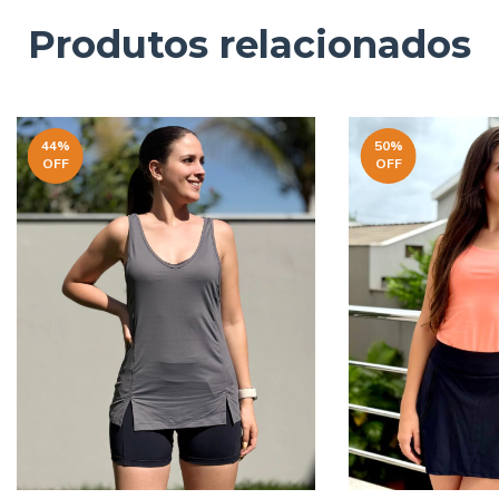
Produtos relacionados
44
%
50
%
OFF
OFF