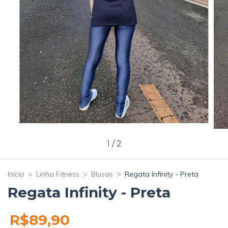
1
/
2
Início
>
Linha Fitness
>
Blusas
>
Regata Infinity - Preta
Regata Infinity - Preta
R$89,90