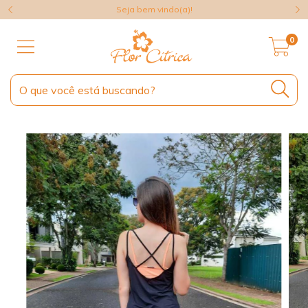
Seja bem vindo(a)!
0