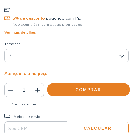
5% de desconto
pagando com Pix
Não acumulável com outras promoções
Ver mais detalhes
Tamanho
Atenção, última peça!
1
em estoque
ALTERAR CEP
Entregas para o CEP:
Meios de envio
CALCULAR