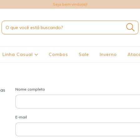
Seja bem vindo(a)!
Linha Casual
Combos
Sale
Inverno
Atac
Nome completo
das
E-mail