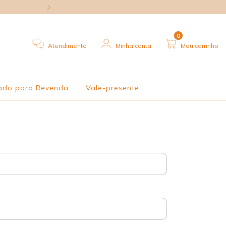
Enviamos para tod
0
Atendimento
Minha conta
Meu carrinho
ado para Revenda
Vale-presente