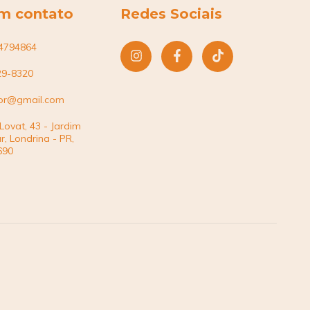
em contato
Redes Sociais
4794864
29-8320
flor@gmail.com
 Lovat, 43 - Jardim
r, Londrina - PR,
690