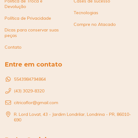
Politica de Troca e
Cases de sucesso
Devolução
Tecnologias
Política de Privacidade
Compre no Atacado
Dicas para conservar suas
peças
Contato
Entre em contato
5543984794864
(43) 3029-8320
citricaflor@gmail.com
R. Lord Lovat, 43 - Jardim Londrilar, Londrina - PR, 86010-
690