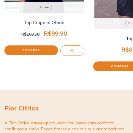
2 cores
Top Cropped Olinda
3 c
R$99,90
R$109,90
Top
R$8
COMPRAR
COMPRAR
Flor Cítrica
A Flor Cítrica nasceu para vestir mulheres com conforto,
confiança e estilo. Peças fitness e casuais que acompanham