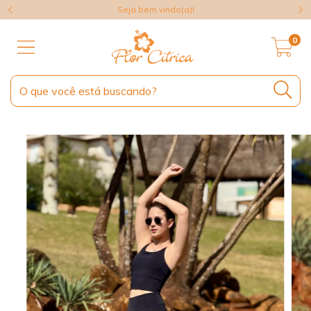
Seja bem vindo(a)!
0