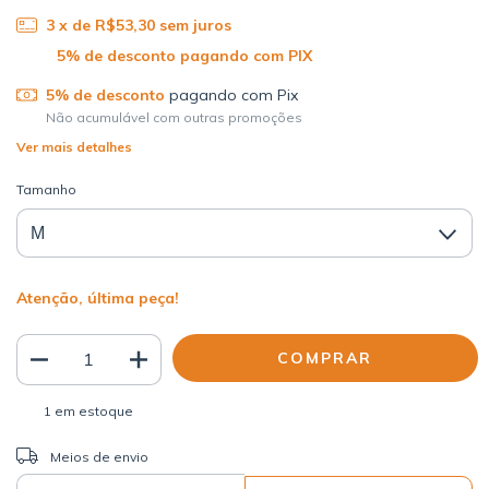
3
x de
R$53,30
sem juros
5% de desconto
pagando com Pix
Não acumulável com outras promoções
Ver mais detalhes
Tamanho
Atenção, última peça!
1
em estoque
ALTERAR CEP
Entregas para o CEP:
Meios de envio