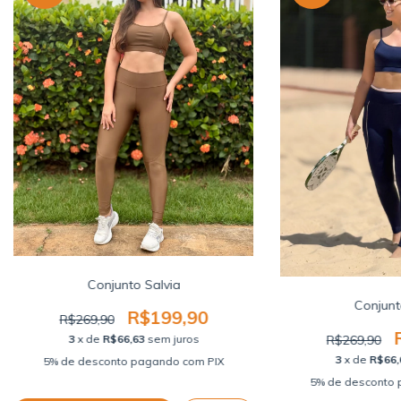
Conjunto Salvia
Conjunt
R$199,90
R$269,90
R$269,90
3
x de
R$66,63
sem juros
3
x de
R$66,