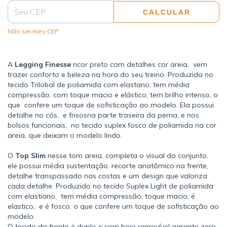
CALCULAR
Não sei meu CEP
A
Legging Finesse
ncor preto com detalhes cor areia, vem
trazer conforto e beleza na hora do seu treino. Produzida no
tecido Trilobal de poliamida com elastano, tem média
compressão, com toque macio e elástico, tem brilho intenso, o
que confere um toque de sofisticação ao modelo. Ela possui
detalhe no cós, e frisosna parte traseira da perna, e nos
bolsos funcionais, no tecido suplex fosco de poliamida na cor
areia, que deixam o modelo lindo.
O
Top Slim
nesse tom areia, completa o visual do conjunto,
ele possui média sustentação, recorte anatômico na frente,
detalhe transpassado nas costas e um design que valoriza
cada detalhe. Produzido no tecido Suplex Light de poliamida
com elastiano, tem média compressão, toque macio, é
elastico, e é fosco, o que confere um toque de sofisticação ao
modelo.
O tecido da frente é duplo e com bojo removível garante zero