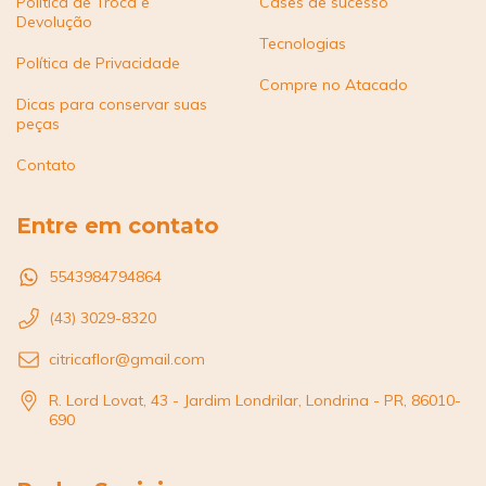
Politica de Troca e
Cases de sucesso
Devolução
Tecnologias
Política de Privacidade
Compre no Atacado
Dicas para conservar suas
peças
Contato
Entre em contato
5543984794864
(43) 3029-8320
citricaflor@gmail.com
R. Lord Lovat, 43 - Jardim Londrilar, Londrina - PR, 86010-
690