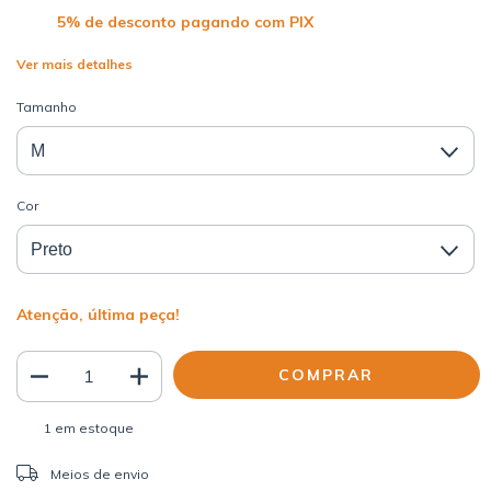
Ver mais detalhes
Tamanho
Cor
Atenção, última peça!
1
em estoque
ALTERAR CEP
Entregas para o CEP:
Meios de envio